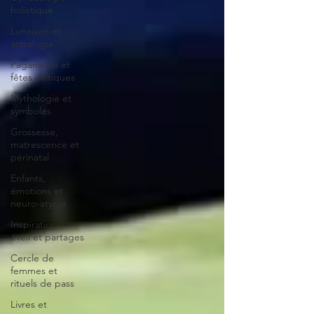
holistique
Lunaison et
astrologie
Paganisme et
fêtes celtiques
Mythologie et
symboles
Grossesse,
matrescence et
périnatal
Enfants,
émotions et
neuro-atypie
Inspirations,
éveil et partages
Cercle de
femmes et
rituels de pass
Livres et