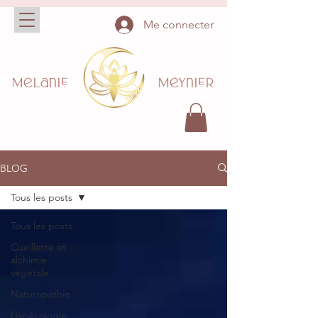
Me connecter
Mélanie Méynier
BLOG
Tous les posts
Tous les posts
Cueillette et
alchimie
végétale
Naturopathie
Gynécologie