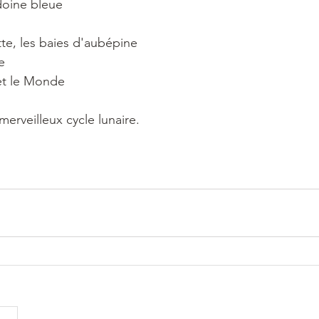
édoine bleue
tte, les baies d'aubépine
e
 et le Monde
erveilleux cycle lunaire.