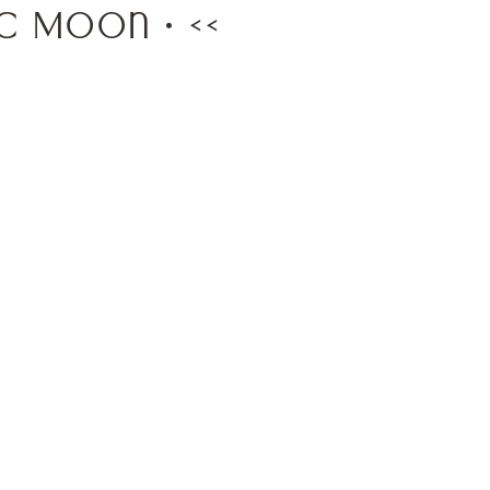
ic Moon • <<
Inspirations, éveil et partages
Cercle de femmes et rituels de
nt