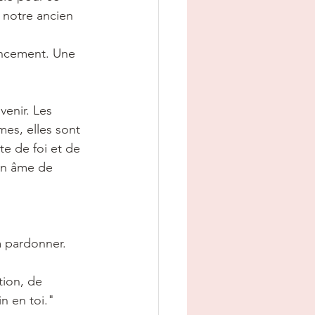
 notre ancien 
encement. Une 
venir. Les 
mes, elles sont 
te de foi et de 
son âme de 
à pardonner.
tion, de 
n en toi."