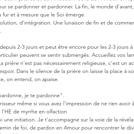
Pour se pardonner et pardonner. La fin, le monde d'avant,
u fur et à mesure que le Soi émerge.
olution, d'intégration. Une lunaison de fin et de comm
.
depuis 2-3 jours et peut être encore pour les 2-3 jours à 
ticulier peuvent se sentir submergés. Accueillez vos lar
. La prière n'est pas nécessairement religieuse, c'est un ac
espoir. Dans le silence de la prière on laisse la place à 
e, on entend, on apaise.
pardonne, je te pardonne".
érisseur même si vous avez l'impression de ne rien avoir 
 l'HE de myrrhe en olfaction
i une initiation. Je t'accompagne sur la voie de la révéla
min de foi, de pardon en Amour pour rencontrer le divi