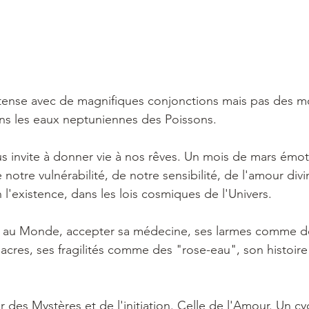
tense avec de magnifiques conjonctions mais pas des mo
s les eaux neptuniennes des Poissons.
s invite à donner vie à nos rêves. Un mois de mars émot
notre vulnérabilité, de notre sensibilité, de l'amour divin,
n l'existence, dans les lois cosmiques de l'Univers.
st au Monde, accepter sa médecine, ses larmes comme de
cres, ses fragilités comme des "rose-eau", son histoi
 des Mystères et de l'initiation. Celle de l'Amour. Un cy