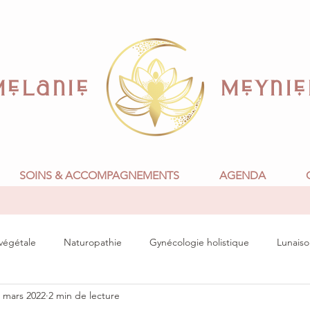
Melanie Meynie
SOINS & ACCOMPAGNEMENTS
AGENDA
 végétale
Naturopathie
Gynécologie holistique
Lunaiso
 mars 2022
2 min de lecture
Mythologie et symboles
Grossesse, matrescence et périnatal