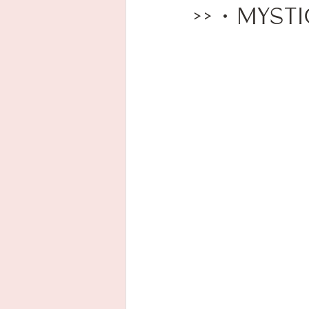
>> • Myst
Enfants, émotions et neuro-atypie
Livres et ressources
Evéneme