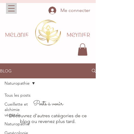
Me connecter
Mélanie Méynier
BLOG
Naturopathie
Tous les posts
Posts à venir
Cueillette et
alchimie
végétale
Découvrez d'autres catégories de ce
blog ou revenez plus tard.
Naturopathie
Gynécologie