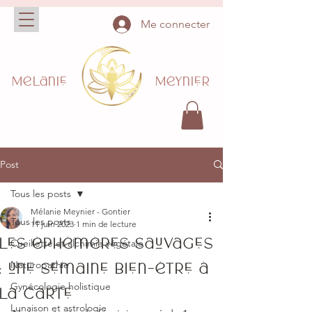
Me connecter
Mélanie Méynier
Post
Tous les posts
Mélanie Meynier - Gontier
Tous les posts
11 juin 2023
1 min de lecture
Les éphémères sauvages
Cueillette et alchimie végétale
Naturopathie
: une semaine bien-être à
Gynécologie holistique
la carte
Lunaison et astrologie