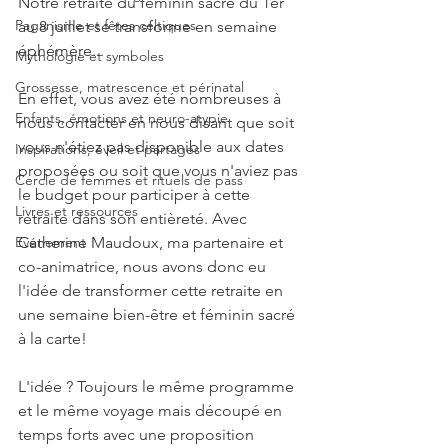
Notre retraite du féminin sacré du 1er 
Paganisme et fêtes celtiques
au 8 juillet se transforme en semaine 
éphémère...
Mythologie et symboles
Grossesse, matrescence et périnatal
En effet, vous avez été nombreuses à 
Enfants, émotions et neuro-atypie
nous contacter en nous disant que soit 
vous n'étiez pas disponible aux dates 
Inspirations, éveil et partages
proposées ou soit que vous n'aviez pas 
Cercle de femmes et rituels de pass
le budget pour participer à cette 
Livres et ressources
retraite dans son entièreté. Avec 
Evénement
Catherine Maudoux, ma partenaire et 
co-animatrice, nous avons donc eu 
l'idée de transformer cette retraite en 
une semaine bien-être et féminin sacré 
à la carte!
L'idée ? Toujours le même programme 
et le même voyage mais découpé en 
temps forts avec une proposition 