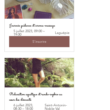
Journée guidance et aroma-massage
5 juillet 2023, 09:00 – 
Laguépie
19:00
S'inscrire
Relaxation aquatique et rando-sophro au 
cœur des éléments
6 juillet 2023, 
Saint-Antonin-
08:30 – 18:00
Noble-Val